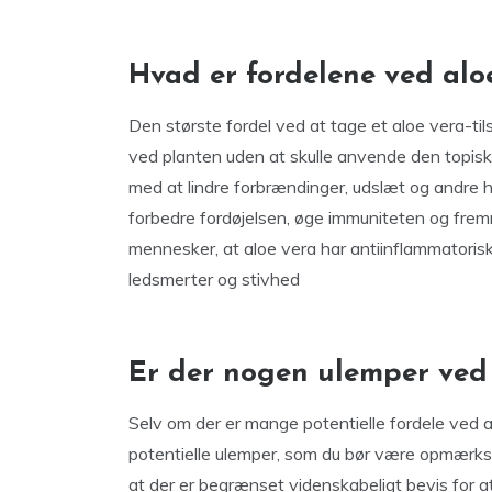
Hvad er fordelene ved aloe
Den største fordel ved at tage et aloe vera-tils
ved planten uden at skulle anvende den topis
med at lindre forbrændinger, udslæt og andre hud
forbedre fordøjelsen, øge immuniteten og fre
mennesker, at aloe vera har antiinflammatori
ledsmerter og stivhed
Er der nogen ulemper ved 
Selv om der er mange potentielle fordele ved at
potentielle ulemper, som du bør være opmærks
at der er begrænset videnskabeligt bevis for 