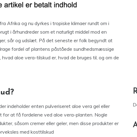
ra Afrika og nu dyrkes i tropiske klimaer rundt om i
brugt i århundreder som et naturligt middel mod en
ger, sår og udslæt. På det seneste er folk begyndt at
drage fordel af plantens påståede sundhedsmæssige
, hvad aloe vera-tilskud er, hvad de bruges til, og om de
kud?
D
 der indeholder enten pulveriseret aloe vera gel eller
lt for at få fordelene ved aloe vera-planten. Nogle
kter, såsom cremer eller geler, men disse produkter er
A
forveksles med kosttilskud