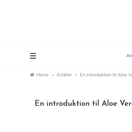
Skip
to
content
An
Home
»
Artikler
»
En introduktion til Aloe V
En introduktion til Aloe Ve