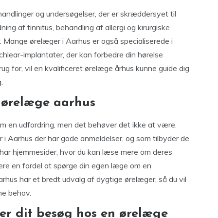
handlinger og undersøgelser, der er skræddersyet til
ing af tinnitus, behandling af allergi og kirurgiske
r. Mange ørelæger i Aarhus er også specialiserede i
lear-implantater, der kan forbedre din hørelse
ug for, vil en kvalificeret ørelæge århus kunne guide dig
.
 ørelæge aarhus
om en udfordring, men det behøver det ikke at være.
r i Aarhus der har gode anmeldelser, og som tilbyder de
r har hjemmesider, hvor du kan læse mere om deres
 være en fordel at spørge din egen læge om en
arhus har et bredt udvalg af dygtige ørelæger, så du vil
ine behov.
er dit besøg hos en ørelæge