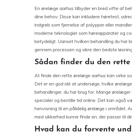
En ørelæge aarhus tilbyder en bred vifte af be
dine behov. Disse kan inkludere høretest, udredn
indgreb som fjernelse af polypper eller mandle
moderne teknologier som høreapparater og coch
betydeligt. Uanset hvilken behandling du har br
gennem processen og sikre den bedste løsning
Sådan finder du den rette
At finde den rette ørelæge aarhus kan virke s
Det er en god idé at undersøge, hvilke ørelæge
behandlinger, du har brug for. Mange ørelæge
specialer og bestille tid online. Det kan også
henvisning til en pålidelig ørelæge i området. A
med sikkerhed kunne finde en, der passer til d
Hvad kan du forvente und