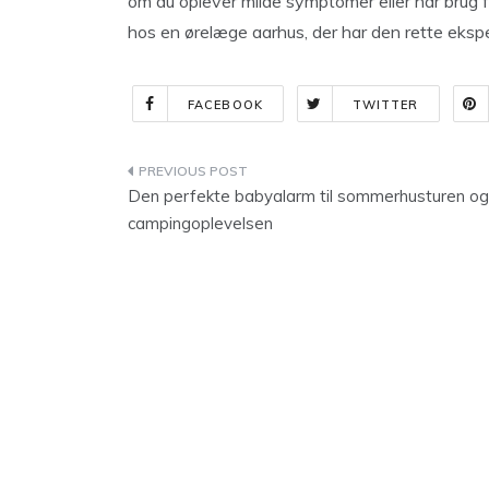
om du oplever milde symptomer eller har brug 
hos en ørelæge aarhus, der har den rette ekspert
FACEBOOK
TWITTER
Indlægsnavigation
Den perfekte babyalarm til sommerhusturen og
campingoplevelsen