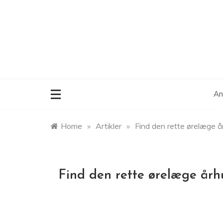
Skip
to
content
An
Home
»
Artikler
»
Find den rette ørelæge år
Find den rette ørelæge århu