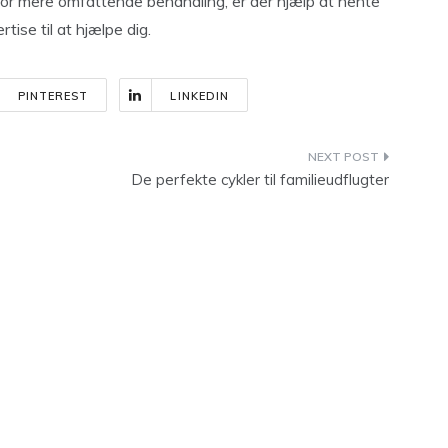
for mere omfattende behandling, er der hjælp at hente
ise til at hjælpe dig.
PINTEREST
LINKEDIN
De perfekte cykler til familieudflugter