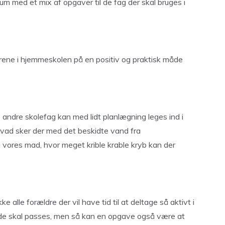
ium med et mix af opgaver til de fag der skal bruges i
drene i hjemmeskolen på en positiv og praktisk måde
andre skolefag kan med lidt planlægning leges ind i
 hvad sker der med det beskidte vand fra
i vores mad, hvor meget krible krable kryb kan der
e alle forældre der vil have tid til at deltage så aktivt i
de skal passes, men så kan en opgave også være at