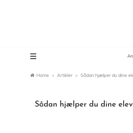
Skip
to
content
An
Home
»
Artikler
»
Sådan hjælper du dine e
Sådan hjælper du dine ele