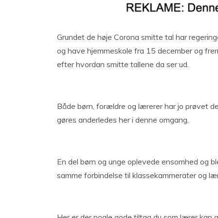
Grundet de høje Corona smitte tal har regeringe
og have hjemmeskole fra 15 december og frem til
efter hvordan smitte tallene da ser ud.
Både børn, forældre og lærerer har jo prøvet d
gøres anderledes her i denne omgang.
En del børn og unge oplevede ensomhed og blev
samme forbindelse til klassekammerater og læ
Her er der nogle gode tiltag du som lærer kan g