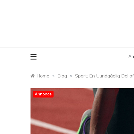
Skip
to
content
An
Home
»
Blog
»
Sport: En Uundgåelig Del af
Annonce