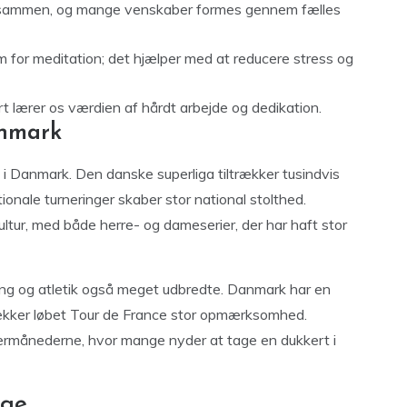
k sammen, og mange venskaber formes gennem fælles
 for meditation; det hjælper med at reducere stress og
t lærer os værdien af hårdt arbejde og dedikation.
anmark
i Danmark. Den danske superliga tiltrækker tusindvis
ionale turneringer skaber stor national stolthed.
ltur, med både herre- og dameserier, der har haft stor
ng og atletik også meget udbredte. Danmark har en
ltrækker løbet Tour de France stor opmærksomhed.
mermånederne, hvor mange nyder at tage en dukkert i
nge