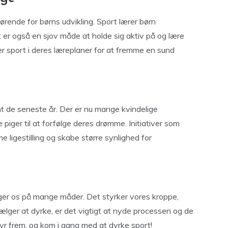
fgørende for børns udvikling. Sport lærer børn
er også en sjov måde at holde sig aktiv på og lære
r sport i deres læreplaner for at fremme en sund
nt de seneste år. Der er nu mange kvindelige
e piger til at forfølge deres drømme. Initiativer som
 ligestilling og skabe større synlighed for
riger os på mange måder. Det styrker vores kroppe,
ælger at dyrke, er det vigtigt at nyde processen og de
styr frem, og kom i gang med at dyrke sport!