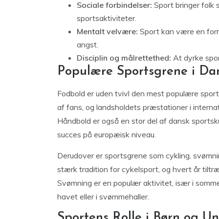
Sociale forbindelser:
Sport bringer fol
sportsaktiviteter.
Mentalt velvære:
Sport kan være en form
angst.
Disciplin og målrettethed:
At dyrke spor
Populære Sportsgrene i D
Fodbold er uden tvivl den mest populære sport 
af fans, og landsholdets præstationer i internat
Håndbold er også en stor del af dansk sportsku
succes på europæisk niveau.
Derudover er sportsgrene som cykling, svømni
stærk tradition for cykelsport, og hvert år ti
Svømning er en populær aktivitet, især i som
havet eller i svømmehaller.
Sportens Rolle i Børn og U