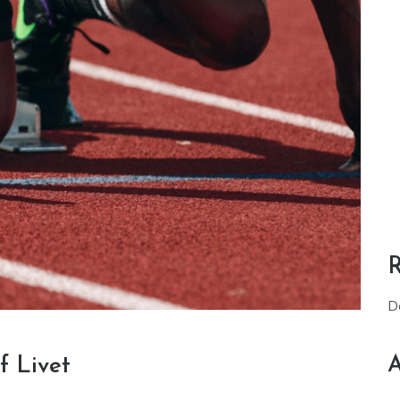
D
A
f Livet