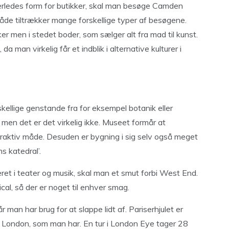
derledes form for butikker, skal man besøge Camden
åde tiltrækker mange forskellige typer af besøgene.
r men i stedet boder, som sælger alt fra mad til kunst.
 man virkelig får et indblik i alternative kulturer i
kellige genstande fra for eksempel botanik eller
 men det er det virkelig ikke. Museet formår at
aktiv måde. Desuden er bygning i sig selv også meget
ns katedral’.
ret i teater og musik, skal man et smut forbi West End.
cal, så der er noget til enhver smag.
r man har brug for at slappe lidt af. Pariserhjulet er
af London, som man har. En tur i London Eye tager 28