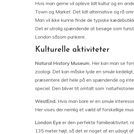
Hvis man gerne vil opleve lidt kultur og en an
Town og Market. Det lidt alternative og rå omr
Man vil ikke kunne finde de typiske kædebutikke
Det er utrolig spændende at besøge som turist, da
London såsom punkere.
Kulturelle aktiviteter
Natural History Museum.
Her kan man se fors
zoologi. Det kan måske lyde en smule kedeligt,
præsentere det hele på en spændende og inter
speciel. Den bliver tit omtalt som ’naturhistorie
WestEnd.
Hvis man bare er en smule interesse
Her vises der nemlig et væld af forskellige musi
London Eye
er den perfekte familieaktivitet, nå
135 meter højt, så det er noget af en udsigt 