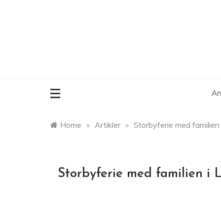
Skip
to
content
An
Home
»
Artikler
»
Storbyferie med familien
Storbyferie med familien i