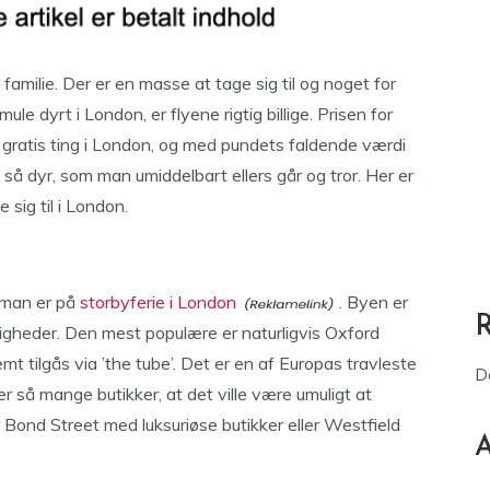
familie. Der er en masse at tage sig til og noget for
le dyrt i London, er flyene rigtig billige. Prisen for
 gratis ting i London, og med pundets faldende værdi
så dyr, som man umiddelbart ellers går og tror. Her er
 sig til i London.
 man er på
storbyferie i London
. Byen er
ligheder. Den mest populære er naturligvis Oxford
mt tilgås via ’the tube’. Det er en af Europas travleste
D
r så mange butikker, at det ville være umuligt at
Bond Street med luksuriøse butikker eller Westfield
A