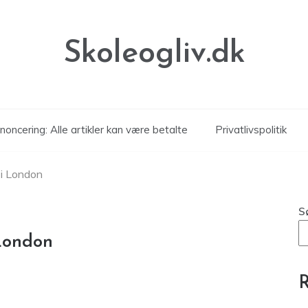
Skoleogliv.dk
noncering: Alle artikler kan være betalte
Privatlivspolitik
 i London
S
 London
R