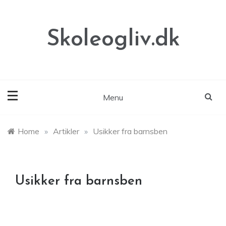
Skip
to
content
Skoleogliv.dk
Menu
Home
»
Artikler
»
Usikker fra barnsben
Usikker fra barnsben