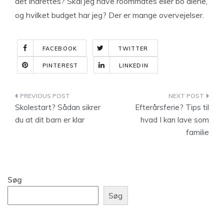
det indrettes? Skal jeg have roommates eller bo alene,
og hvilket budget har jeg? Der er mange overvejelser.
FACEBOOK
TWITTER
PINTEREST
LINKEDIN
Indlægsnavigation
Skolestart? Sådan sikrer
Efterårsferie? Tips til
du at dit barn er klar
hvad I kan lave som
familie
Søg
Søg