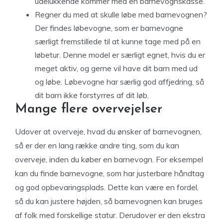
udelukkende kommer med en barnevognskasse.
Regner du med at skulle løbe med barnevognen?
Der findes løbevogne, som er barnevogne
særligt fremstillede til at kunne tage med på en
løbetur. Denne model er særligt egnet, hvis du er
meget aktiv, og gerne vil have dit barn med ud
og løbe. Løbevogne har særlig god affjedring, så
dit barn ikke forstyrres af dit løb.
Mange flere overvejelser
Udover at overveje, hvad du ønsker af barnevognen,
så er der en lang række andre ting, som du kan
overveje, inden du køber en barnevogn. For eksempel
kan du finde barnevogne, som har justerbare håndtag
og god opbevaringsplads. Dette kan være en fordel,
så du kan justere højden, så barnevognen kan bruges
af folk med forskellige statur. Derudover er den ekstra